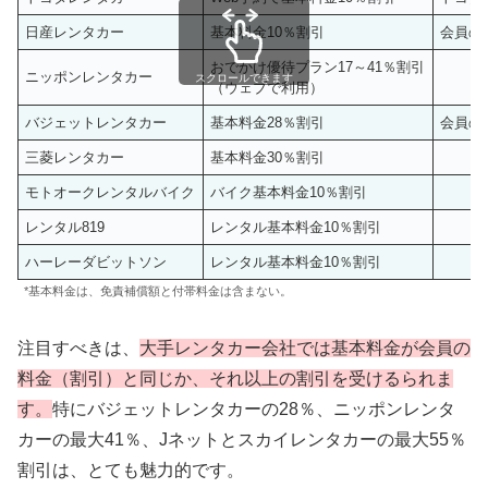
日産レンタカー
基本料金10％割引
会員の
おでかけ優待プラン17～41％割引
ニッポンレンタカー
スクロールできます
（ウェブで利用）
バジェットレンタカー
基本料金28％割引
会員の
三菱レンタカー
基本料金30％割引
モトオークレンタルバイク
バイク基本料金10％割引
レンタル819
レンタル基本料金10％割引
ハーレーダビットソン
レンタル基本料金10％割引
*基本料金は、免責補償額と付帯料金は含まない。
注目すべきは、
大手レンタカー会社では基本料金が会員の
料金（割引）と同じか、それ以上の割引を受ける
られま
す
。
特にバジェットレンタカーの28％、ニッポンレンタ
カーの最大41％、Jネットとスカイレンタカーの最大55％
割引は、とても魅力的です。